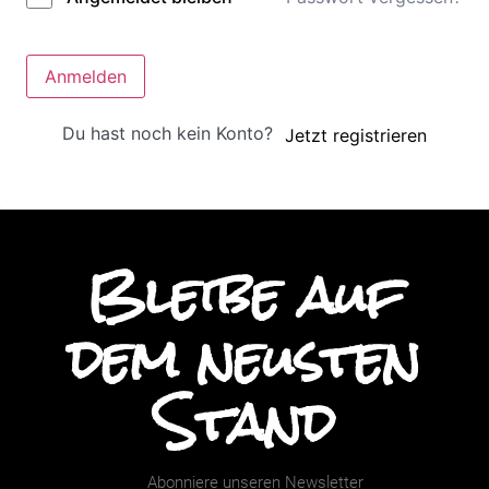
Anmelden
Du hast noch kein Konto?
Jetzt registrieren
Bleibe auf
dem neusten
Stand
Abonniere unseren Newsletter